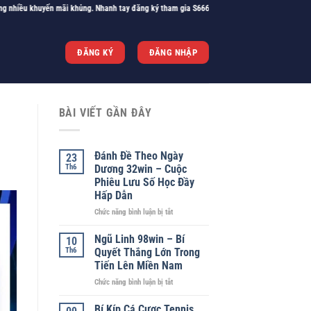
 mãi khủng. Nhanh tay đăng ký tham gia S666 ngay
ĐĂNG KÝ
ĐĂNG NHẬP
BÀI VIẾT GẦN ĐÂY
Đánh Đề Theo Ngày
23
Th6
Dương 32win – Cuộc
Phiêu Lưu Số Học Đầy
Hấp Dẫn
Chức năng bình luận bị tắt
ở
Đánh
Đề
Ngũ Linh 98win – Bí
10
Theo
Th6
Quyết Thắng Lớn Trong
Ngày
Tiến Lên Miền Nam
Dương
Chức năng bình luận bị tắt
ở
32win
Ngũ
–
Linh
Cuộc
Bí Kíp Cá Cược Tennis