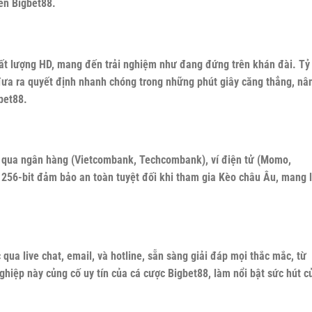
ên Bigbet88.
hất lượng HD, mang đến trải nghiệm như đang đứng trên khán đài. Tỷ 
 đưa ra quyết định nhanh chóng trong những phút giây căng thẳng, nâ
bet88.
út qua ngân hàng (Vietcombank, Techcombank), ví điện tử (Momo,
256-bit đảm bảo an toàn tuyệt đối khi tham gia
Kèo châu Âu
, mang l
 qua live chat, email, và hotline, sẵn sàng giải đáp mọi thắc mắc, từ
ghiệp này củng cố uy tín của cá cược Bigbet88, làm nổi bật sức hút c