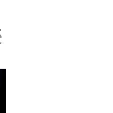
p
và
iến