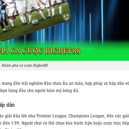
Khám phá cá cược Bigbet88
n, mang đến trải nghiệm
Kèo châu Âu
an toàn, hợp pháp và hấp dẫn vớ
a chọn hàng đầu cho người hâm mộ bóng đá.
hấp dẫn
ác giải đấu lớn như Premier League, Champions League, đến các giả
ên đến 1:99. Người chơi có thể chọn kèo trước trận hoặc cược trực tiếp