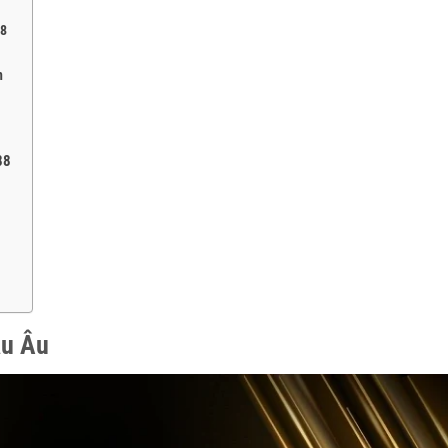
88
n
88
âu Âu