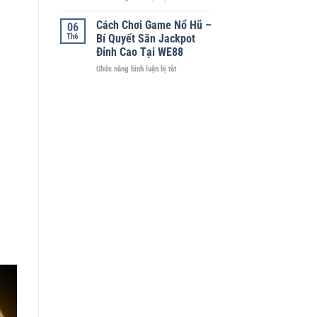
Kinh
Phục
Nghiệm
Đấu
Cách Chơi Game Nổ Hũ –
06
Thắng
Trường
Th6
Bí Quyết Săn Jackpot
Casino
Kịch
Đỉnh Cao Tại WE88
Vic88
Tính
Chức năng bình luận bị tắt
ở
Từ
Cách
Cao
Chơi
Thủ
Game
Lão
Nổ
Luyện
Hũ
2025
–
Bí
Quyết
Săn
Jackpot
Đỉnh
Cao
Tại
WE88