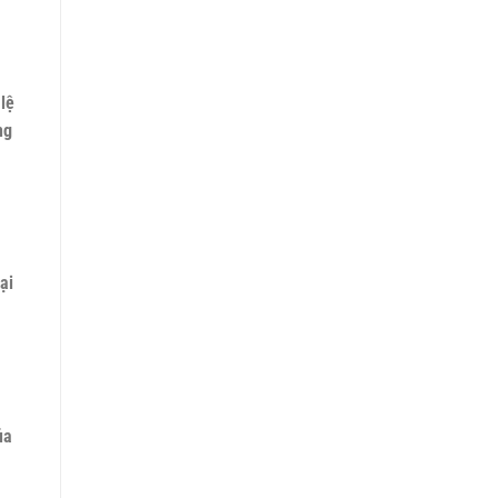
lệ
ng
ại
ủa