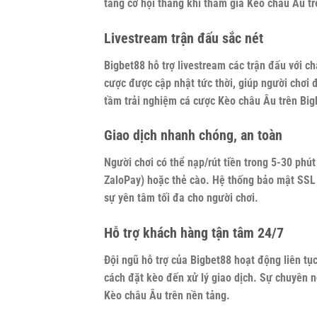
tăng cơ hội thắng khi tham gia
Kèo châu Âu
tr
Livestream trận đấu sắc nét
Bigbet88 hỗ trợ livestream các trận đấu với c
cược được cập nhật tức thời, giúp người chơi
tầm trải nghiệm cá cược
Kèo châu Âu
trên Big
Giao dịch nhanh chóng, an toàn
Người chơi có thể nạp/rút tiền trong 5-30 ph
ZaloPay) hoặc thẻ cào. Hệ thống bảo mật SSL 
sự yên tâm tối đa cho người chơi.
Hỗ trợ khách hàng tận tâm 24/7
Đội ngũ hỗ trợ của Bigbet88 hoạt động liên tục
cách đặt kèo đến xử lý giao dịch. Sự chuyên n
Kèo châu Âu
trên nền tảng.