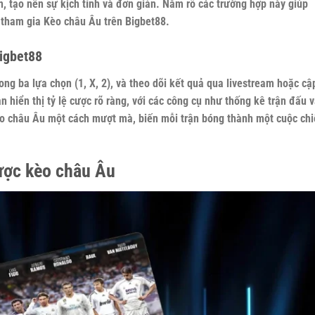
, tạo nên sự kịch tính và đơn giản. Nắm rõ các trường hợp này giúp
i tham gia
Kèo châu Âu
trên Bigbet88.
Bigbet88
ong ba lựa chọn (1, X, 2), và theo dõi kết quả qua livestream hoặc cậ
an hiển thị tỷ lệ cược rõ ràng, với các công cụ như thống kê trận đấu 
o châu Âu
một cách mượt mà, biến mỗi trận bóng thành một cuộc ch
ược kèo châu Âu