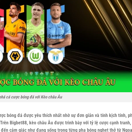
há cá cược bóng đá với Kèo châu Âu
ược bóng đá được yêu thích nhất nhờ sự đơn giản và tính kịch tính, p
Trên Bigbet88, kèo châu Âu được trình bày với tỷ lệ cược cạnh tranh,
ng đến cảm giác như đang sống trong từng pha bóng nghẹt thở từ Ngoạ