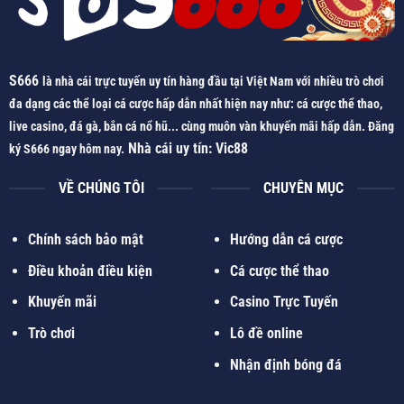
Tại
WE88
S666
là nhà cái trực tuyến uy tín hàng đầu tại Việt Nam với nhiều trò chơi
đa dạng các thể loại cá cược hấp dẫn nhất hiện nay như: cá cược thể thao,
live casino, đá gà, bắn cá nổ hũ... cùng muôn vàn khuyến mãi hấp dẫn. Đăng
Nhà cái uy tín:
Vic88
ký S666 ngay hôm nay.
VỀ CHÚNG TÔI
CHUYÊN MỤC
Chính sách bảo mật
Hướng dẫn cá cược
Điều khoản điều kiện
Cá cược thể thao
Khuyến mãi
Casino Trực Tuyến
Trò chơi
Lô đề online
Nhận định bóng đá