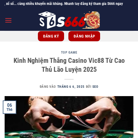
Bỏ
ố... cùng nhiều khuyến mãi khủng. Nhanh tay đăng ký tham gia S666 ngay
qua
nội
dung
ĐĂNG KÝ
ĐĂNG NHẬP
TOP GAME
Kinh Nghiệm Thắng Casino Vic88 Từ Cao
Thủ Lão Luyện 2025
ĐĂNG VÀO
THÁNG 6 6, 2025
BỞI
SEO
06
Th6