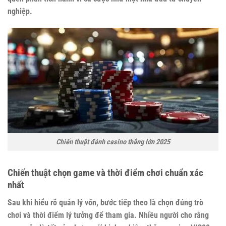
nghiệp.
Chiến thuật đánh casino thắng lớn 2025
Chiến thuật chọn game và thời điểm chơi chuẩn xác
nhất
Sau khi hiểu rõ quản lý vốn, bước tiếp theo là chọn đúng trò
chơi và thời điểm lý tưởng để tham gia. Nhiều người cho rằng