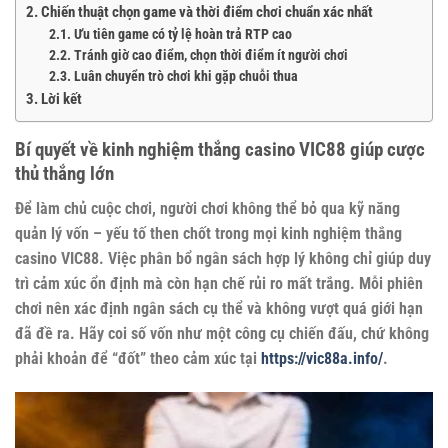
Chiến thuật chọn game và thời điểm chơi chuẩn xác nhất
Ưu tiên game có tỷ lệ hoàn trả RTP cao
Tránh giờ cao điểm, chọn thời điểm ít người chơi
Luân chuyển trò chơi khi gặp chuỗi thua
Lời kết
Bí quyết về kinh nghiệm thắng casino VIC88 giúp cược
thủ thắng lớn
Để làm chủ cuộc chơi, người chơi không thể bỏ qua kỹ năng
quản lý vốn – yếu tố then chốt trong mọi
kinh nghiệm thắng
casino VIC88
. Việc phân bổ ngân sách hợp lý không chỉ giúp duy
trì cảm xúc ổn định mà còn hạn chế rủi ro mất trắng. Mỗi phiên
chơi nên xác định ngân sách cụ thể và không vượt quá giới hạn
đã đề ra. Hãy coi số vốn như một công cụ chiến đấu, chứ không
phải khoản để “đốt” theo cảm xúc tại
https://vic88a.info/
.