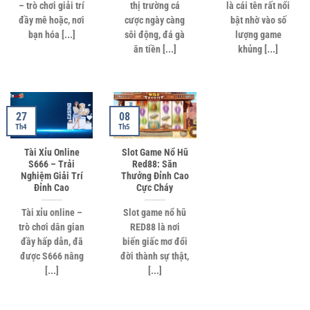
– trò chơi giải trí
thị trường cá
là cái tên rất nổi
đầy mê hoặc, nơi
cược ngày càng
bật nhờ vào số
bạn hóa [...]
sôi động, đá gà
lượng game
ăn tiền [...]
khủng [...]
27
08
Th4
Th5
Tài Xỉu Online
Slot Game Nổ Hũ
S666 – Trải
Red88: Săn
Nghiệm Giải Trí
Thưởng Đỉnh Cao
Đỉnh Cao
Cực Cháy
Tài xỉu online –
Slot game nổ hũ
trò chơi dân gian
RED88 là nơi
đầy hấp dẫn, đã
biến giấc mơ đổi
được S666 nâng
đời thành sự thật,
[...]
[...]