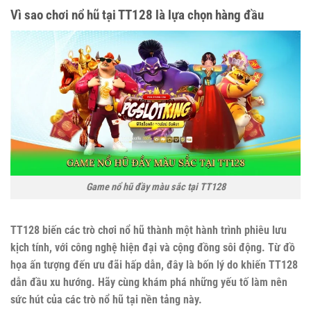
Vì sao chơi nổ hũ tại TT128 là lựa chọn hàng đầu
Game nổ hũ đầy màu sắc tại TT128
TT128 biến các trò chơi nổ hũ thành một hành trình phiêu lưu
kịch tính, với công nghệ hiện đại và cộng đồng sôi động. Từ đồ
họa ấn tượng đến ưu đãi hấp dẫn, đây là bốn lý do khiến TT128
dẫn đầu xu hướng. Hãy cùng khám phá những yếu tố làm nên
sức hút của các trò nổ hũ tại nền tảng này.