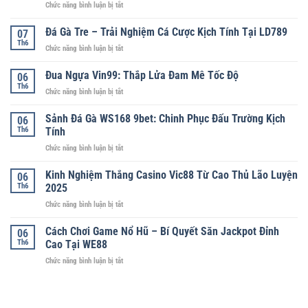
Chức năng bình luận bị tắt
ở
Bí
Lưu
Bí
Quyết
Số
Kíp
Đá Gà Tre – Trải Nghiệm Cá Cược Kịch Tính Tại LD789
Thắng
07
Học
Cá
Lớn
Th6
Đầy
Chức năng bình luận bị tắt
ở
Cược
Trong
Hấp
Đá
Tennis
Tiến
Dẫn
Gà
Đua Ngựa Vin99: Thắp Lửa Đam Mê Tốc Độ
06
Online
Lên
Tre
Th6
–
Miền
Chức năng bình luận bị tắt
ở
–
Thắng
Nam
Đua
Trải
Lớn
Ngựa
Sảnh Đá Gà WS168 9bet: Chinh Phục Đấu Trường Kịch
06
Nghiệm
Trên
Vin99:
Th6
Tính
Cá
Mọi
Thắp
Cược
Mặt
Chức năng bình luận bị tắt
ở
Lửa
Kịch
Sân
Sảnh
Đam
Tính
Tại
Đá
Kinh Nghiệm Thắng Casino Vic88 Từ Cao Thủ Lão Luyện
Mê
06
Tại
Onbet
Gà
Tốc
Th6
2025
LD789
WS168
Độ
Chức năng bình luận bị tắt
ở
9bet:
Kinh
Chinh
Nghiệm
Cách Chơi Game Nổ Hũ – Bí Quyết Săn Jackpot Đỉnh
Phục
06
Thắng
Đấu
Th6
Cao Tại WE88
Casino
Trường
Chức năng bình luận bị tắt
ở
Vic88
Kịch
Cách
Từ
Tính
Chơi
Cao
Game
Thủ
Nổ