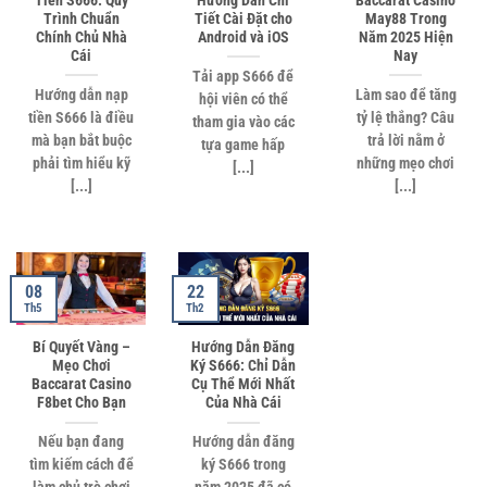
Trình Chuẩn
Tiết Cài Đặt cho
May88 Trong
Chính Chủ Nhà
Android và iOS
Năm 2025 Hiện
Cái
Nay
Tải app S666 để
Hướng dẫn nạp
Làm sao để tăng
hội viên có thể
tiền S666 là điều
tỷ lệ thắng? Câu
tham gia vào các
mà bạn bắt buộc
trả lời nằm ở
tựa game hấp
phải tìm hiểu kỹ
những mẹo chơi
[...]
[...]
[...]
08
22
Th5
Th2
Bí Quyết Vàng –
Hướng Dẫn Đăng
Mẹo Chơi
Ký S666: Chỉ Dẫn
Baccarat Casino
Cụ Thể Mới Nhất
F8bet Cho Bạn
Của Nhà Cái
Nếu bạn đang
Hướng dẫn đăng
tìm kiếm cách để
ký S666 trong