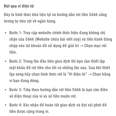
Rút qua ví điện tử
Đây là hình thức khá tiện lợi và hướng dẫn rút tiền S666 cũng
tương tự như rút về ngân hàng.
Bước 1: Truy cập website chính thức hiện đang không chị
chặn của S666 (Website chứa bài viết này) và tiến hành đăng
nhập vào tài khoản đã sử dụng để giải trí -> Chọn mục rút
tiền.
Bước 2: Trong lần đầu tiên giao dịch thì bạn cần thiết lập
mật khẩu để rút tiền cho tất cả những lần sau. Sau khi thiết
lập xong hãy chọn hình thức rút là “Ví điện tử” -> Chọn hãng
ví bạn đang dùng.
Bước 3: Tiếp theo hướng dẫn rút tiền S666 là bạn cần điền
số điện thoại của ví và số tiền muốn rút.
Bước 4: Xác nhận để hoàn tất giao dịch và đợi vài phút để
tiền được cộng trong ví.