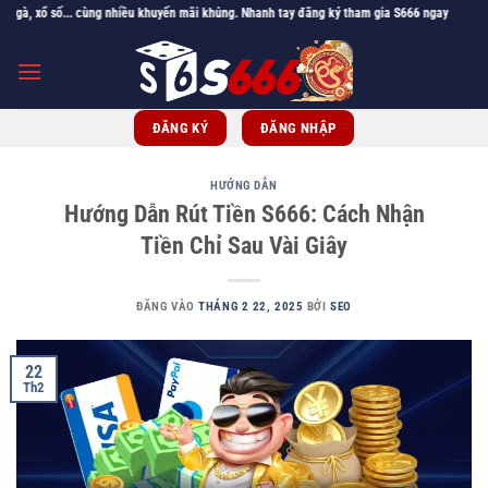
Bỏ
ổ số... cùng nhiều khuyến mãi khủng. Nhanh tay đăng ký tham gia S666 ngay
qua
nội
dung
ĐĂNG KÝ
ĐĂNG NHẬP
HƯỚNG DẪN
Hướng Dẫn Rút Tiền S666: Cách Nhận
Tiền Chỉ Sau Vài Giây
ĐĂNG VÀO
THÁNG 2 22, 2025
BỞI
SEO
22
Th2