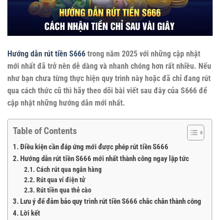
Hướng dẫn rút tiền S666
trong năm 2025 với những cập nhật
mới nhất đã trở nên dễ dàng và nhanh chóng hơn rất nhiều. Nếu
như bạn chưa từng thực hiện quy trình này hoặc đã chỉ đang rút
qua cách thức cũ thì hãy theo dõi bài viết sau đây của S666 để
cập nhật những hướng dẫn mới nhất.
Table of Contents
Điều kiện cần đáp ứng mới được phép rút tiền S666
Hướng dẫn rút tiền S666 mới nhất thành công ngay lập tức
Cách rút qua ngân hàng
Rút qua ví điện tử
Rút tiền qua thẻ cào
Lưu ý để đảm bảo quy trình rút tiền S666 chắc chắn thành công
Lời kết