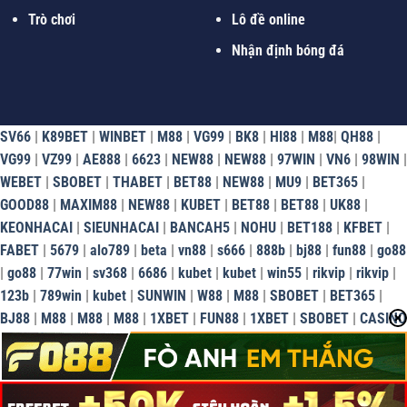
Trò chơi
Lô đề online
Nhận định bóng đá
SV66
|
K89BET
|
WINBET
|
M88
|
VG99
|
BK8
|
HI88
|
M88
|
QH88
|
VG99
|
VZ99
|
AE888
|
6623
|
NEW88
|
NEW88
|
97WIN
|
VN6
|
98WIN
|
WEBET
|
SBOBET
|
THABET
|
BET88
|
NEW88
|
MU9
|
BET365
|
GOOD88
|
MAXIM88
|
NEW88
|
KUBET
|
BET88
|
BET88
|
UK88
|
KEONHACAI
|
SIEUNHACAI
|
BANCAH5
|
NOHU
|
BET188
|
KFBET
|
FABET
|
5679
|
alo789
|
beta
|
vn88
|
s666
|
888b
|
bj88
|
fun88
|
go88
|
go88
|
77win
|
sv368
|
6686
|
kubet
|
kubet
|
win55
|
rikvip
|
rikvip
|
123b
|
789win
|
kubet
|
SUNWIN
|
W88
|
M88
|
SBOBET
|
BET365
|
BJ88
|
M88
|
M88
|
M88
|
1XBET
|
FUN88
|
1XBET
|
SBOBET
|
CASINO
|
CASINO
|
CASINO
|
CASINO
|
JUN88
|
CASINO
|
CASINO
|
CASINO
|
go88
|
xocdia
|
b52
|
b52
|
m88
|
fun88
|
1xbet
|
1xbet
|
bet88
|
hb88
|
tk88
|
sv368
|
hb88
|
6623
|
casino
|
w88
|
bongdalu
|
nhà cái số
|
nhà