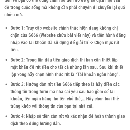
tiền về bạn có thể dùng chính số tiền đó để giao dịch mọi vấn
đề trong cuộc sống mà không cần phải chuyển đi chuyển lại quá
nhiều nơi.
Bước 1: Truy cập website chính thức hiện đang không chị
chặn của S666 (Website chứa bài viết này) và tiến hành đăng
nhập vào tài khoản đã sử dụng để giải trí -> Chọn mục rút
tiền.
Bước 2: Trong lần đầu tiên giao dịch thì bạn cần thiết lập
mật khẩu để rút tiền cho tất cả những lần sau. Sau khi thiết
lập xong hãy chọn hình thức rút là “Tài khoản ngân hàng”.
Bước 3: Hướng dẫn rút tiền S666 tiếp theo là hãy điền các
thông tin trong form mà nhà cái yêu cầu bao gồm số tài
khoản, tên ngân hàng, họ tên chủ thẻ,… Hãy chọn loại thẻ
trùng khớp với thông tin của bạn tại nhà cái.
Bước 4: Nhập số tiền cần rút và xác nhận để hoàn thành giao
dịch theo đúng hướng dẫn.