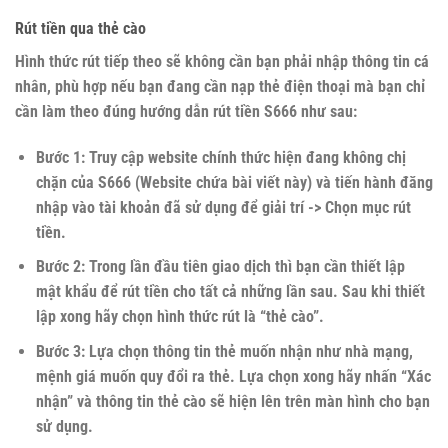
Rút tiền qua thẻ cào
Hình thức rút tiếp theo sẽ không cần bạn phải nhập thông tin cá
nhân, phù hợp nếu bạn đang cần nạp thẻ điện thoại mà bạn chỉ
cần làm theo đúng hướng dẫn rút tiền S666 như sau:
Bước 1: Truy cập website chính thức hiện đang không chị
chặn của S666 (Website chứa bài viết này) và tiến hành đăng
nhập vào tài khoản đã sử dụng để giải trí -> Chọn mục rút
tiền.
Bước 2: Trong lần đầu tiên giao dịch thì bạn cần thiết lập
mật khẩu để rút tiền cho tất cả những lần sau. Sau khi thiết
lập xong hãy chọn hình thức rút là “thẻ cào”.
Bước 3: Lựa chọn thông tin thẻ muốn nhận như nhà mạng,
mệnh giá muốn quy đổi ra thẻ. Lựa chọn xong hãy nhấn “Xác
nhận” và thông tin thẻ cào sẽ hiện lên trên màn hình cho bạn
sử dụng.