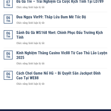
Kíp
Đá Gà Tre – Trải Nghiệm Cá Cược Kịch Tính Tại LD789
Thắng
07
Học
Cá
Lớn
Th6
Đầy
Chức năng bình luận bị tắt
ở
Cược
Trong
Hấp
Đá
Tennis
Tiến
Dẫn
Gà
Đua Ngựa Vin99: Thắp Lửa Đam Mê Tốc Độ
06
Online
Lên
Tre
Th6
–
Miền
Chức năng bình luận bị tắt
ở
–
Thắng
Nam
Đua
Trải
Lớn
Ngựa
Sảnh Đá Gà WS168 9bet: Chinh Phục Đấu Trường Kịch
06
Nghiệm
Trên
Vin99:
Th6
Tính
Cá
Mọi
Thắp
Cược
Mặt
Chức năng bình luận bị tắt
ở
Lửa
Kịch
Sân
Sảnh
Đam
Tính
Tại
Đá
Kinh Nghiệm Thắng Casino Vic88 Từ Cao Thủ Lão Luyện
Mê
06
Tại
Onbet
Gà
Tốc
Th6
2025
LD789
WS168
Độ
Chức năng bình luận bị tắt
ở
9bet:
Kinh
Chinh
Nghiệm
Cách Chơi Game Nổ Hũ – Bí Quyết Săn Jackpot Đỉnh
Phục
06
Thắng
Đấu
Th6
Cao Tại WE88
Casino
Trường
Chức năng bình luận bị tắt
ở
Vic88
Kịch
Cách
Từ
Tính
Chơi
Cao
Game
Thủ
Nổ
Lão
Hũ
Luyện
–
2025