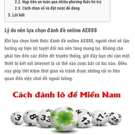
Nạp tiền an toàn qua nhiều phương thức hỗ trợ
Cách chọn số và đặt cược dễ dàng
Lời kết
Lý do nên lựa chọn đánh đề online AE888
Khi lựa chọn hình thức
đánh đề online AE888
, người chơi sẽ tận
hưởng sự tiện lợi tuyệt đối mà nền tảng mang lại. Không cần
phải tìm đến các điểm đề truyền thống, giờ đây bạn chỉ cần một
thiết bị kết nối internet là có thể vào cược bất cứ lúc nào. Điều
này giúp tiết kiệm thời gian và tránh được những rủi ro liên
quan đến việc chơi đề ngoài luồng.