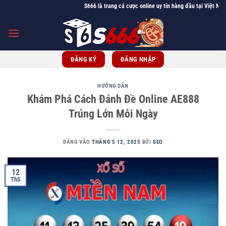
Bỏ
S666 là trang cá cược online uy tín hàng đầu tại Việt Nam với tất c
qua
nội
dung
ĐĂNG KÝ
ĐĂNG NHẬP
HƯỚNG DẪN
Khám Phá Cách Đánh Đề Online AE888
Trúng Lớn Mỗi Ngày
ĐĂNG VÀO
THÁNG 5 12, 2025
BỞI
SEO
12
Th5