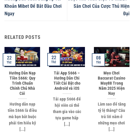
Khoản Mibet Để Bắt Đầu Chơi
Sân Chơi Của Cược Thủ Hiện
Ngay
Đại
RELATED POSTS
22
22
08
Th2
Th2
Th5
Hướng Dẫn Nạp
Tải App S666 –
Mẹo Chơi
Tiền S666: Quy
Hướng Dẫn Chi
Baccarat Casino
Trình Chuẩn
Tiết Cài Đặt cho
May88 Trong
Chính Chủ Nhà
Android và iOS
Năm 2025 Hiện
Cái
Nay
Tải app S666 để
Hướng dẫn nạp
Làm sao để tăng
hội viên có thể
tiền S666 là điều
tỷ lệ thắng? Câu
tham gia vào các
mà bạn bắt buộc
trả lời nằm ở
tựa game hấp
phải tìm hiểu kỹ
những mẹo chơi
[...]
[...]
[...]