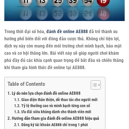
Trong thời đại số hóa,
đánh đề online AE888
đã trở thành xu
hướng phổ biến đối với đông đảo cược thủ. Không chỉ tiện lợi,
dịch vụ này còn mang đến môi trường chơi minh bạch, bảo mật
cao và cơ hội thắng lớn. Bài viết này sẽ giúp người chơi khám
phá đầy đủ các khía cạnh quan trọng để bắt đầu và chiến thắng
khi tham gia hình thức đề online tại AE888.
Table of Contents
Lý do nên lựa chọn đánh đề online AE888
Giao diện thân thiện, dễ thao tác cho người mới
Tỷ lệ thưởng cao và minh bạch từng con số
Ưu đãi siêu khủng dành cho thành viên mới
Hướng dẫn tham gia đánh đề online AE888 hiệu quả
Đăng ký tài khoản AE888 chỉ trong 1 phút