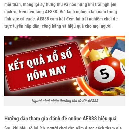
mỗi tuần, mang lại sự hứng thú và hào hứng khi trải nghiệm
dịch vụ trên nền tảng AE888. Với kinh nghiệm lâu năm trong
lĩnh vực cá cược, AE888 cam kết đem lại trải nghiệm chơi đề
trực tuyến hấp dẫn, công bằng và hiệu quả cho mọi người.
Người chơi nhận thưởng lớn từ đề AE888
Hướng dẫn tham gia đánh đề online AE888 hiệu quả
Sau khi hiểu rõ lợi ích, người chơi cần nắm được cách tham gia