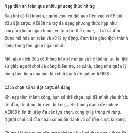
Nạp tiền an toàn qua nhiều phương thức hỗ trợ
Sau khi có tài khoản, người chơi có thể nạp tiền vào ví để bắt
đầu đặt cược. AE888 hỗ trợ đa dạng phương thức nạp như
chuyển khoản ngân hàng, ví điện tử, thẻ game,… Tất cả đều
được mã hóa an toàn và xử lý tự động, đảm bảo giao dịch thành
công trong thời gian ngắn nhất.
Mỗi giao dịch đều có thông báo xác nhận và hệ thống lưu lại lịch
sử giúp người chơi dễ dàng kiểm tra, so sánh, cũng như quản lý
dòng tiền hiệu quả hơn khi chơi
đánh đề online AE888
.
Cách chọn số và đặt cược dễ dàng
Khi nạp tiền thành công, bạn có thể chọn loại đề mình yêu thích:
đề đầu, đề đuôi, lô xiên, lô kép,… Hệ thống
đánh đề online
AE888
hiển thị đầy đủ các lựa chọn, cùng tỷ lệ trúng rõ ràng.
Người chơi chỉ cần nhập số muốn đánh và số tiền cược là xong.