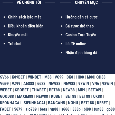
VỀ CHÚNG TÔI
CHUYÊN MỤC
Chính sách bảo mật
Hướng dẫn cá cược
Điều khoản điều kiện
Cá cược thể thao
Khuyến mãi
Casino Trực Tuyến
Trò chơi
Lô đề online
Nhận định bóng đá
SV66
|
K89BET
|
WINBET
|
M88
|
VG99
|
BK8
|
HI88
|
M88
|
QH88
|
VG99
|
VZ99
|
AE888
|
6623
|
NEW88
|
NEW88
|
97WIN
|
VN6
|
98WIN
|
WEBET
|
SBOBET
|
THABET
|
BET88
|
NEW88
|
MU9
|
BET365
|
GOOD88
|
MAXIM88
|
NEW88
|
KUBET
|
BET88
|
BET88
|
UK88
|
KEONHACAI
|
SIEUNHACAI
|
BANCAH5
|
NOHU
|
BET188
|
KFBET
|
FABET
|
5679
|
alo789
|
beta
|
vn88
|
s666
|
888b
|
bj88
|
fun88
|
go88