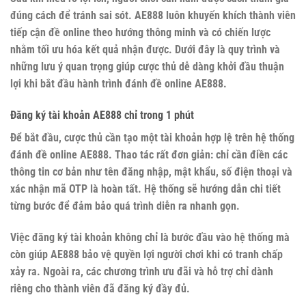
đúng cách để tránh sai sót. AE888 luôn khuyến khích thành viên
tiếp cận đề online theo hướng thông minh và có chiến lược
nhằm tối ưu hóa kết quả nhận được. Dưới đây là quy trình và
những lưu ý quan trọng giúp cược thủ dễ dàng khởi đầu thuận
lợi khi bắt đầu hành trình
đánh đề online AE888
.
Đăng ký tài khoản AE888 chỉ trong 1 phút
Để bắt đầu, cược thủ cần tạo một tài khoản hợp lệ trên hệ thống
đánh đề online AE888
. Thao tác rất đơn giản: chỉ cần điền các
thông tin cơ bản như tên đăng nhập, mật khẩu, số điện thoại và
xác nhận mã OTP là hoàn tất. Hệ thống sẽ hướng dẫn chi tiết
từng bước để đảm bảo quá trình diễn ra nhanh gọn.
Việc đăng ký tài khoản không chỉ là bước đầu vào hệ thống mà
còn giúp AE888 bảo vệ quyền lợi người chơi khi có tranh chấp
xảy ra. Ngoài ra, các chương trình ưu đãi và hỗ trợ chỉ dành
riêng cho thành viên đã đăng ký đầy đủ.