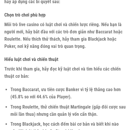
hãy áp dụng các bí quyết sau:
Chọn trò chơi phù hợp
Mỗi trò live casino có luật chơi và chiến lược riêng. Nếu bạn là
người mới, hãy bắt đầu với các trò đơn giản như Baccarat hoặc
Roulette. Nếu thích thử thách, hãy tham gia Blackjack hoặc
Poker, nơi kỹ năng đóng vai trò quan trọng.
Hiểu luật chơi và chiến thuật
Trước khi tham gia, hãy đọc kỹ luật chơi và tìm hiểu các chiến
thuật cơ bản:
Trong Baccarat, ưu tiên cược Banker vì tỷ lệ thắng cao hơn
(45.8% so với 44.6% của Player).
Trong Roulette, thử chiến thuật Martingale (gấp đôi cược sau
mỗi lần thua) nhưng cần quản lý vốn cẩn thận.
Trong Blackjack, học cách đếm bài cơ bản và biết khi nào