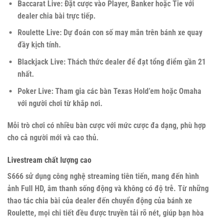
Baccarat Live: Đặt cược vào Player, Banker hoặc Tie với
dealer chia bài trực tiếp.
Roulette Live: Dự đoán con số may mắn trên bánh xe quay
đầy kịch tính.
Blackjack Live: Thách thức dealer để đạt tổng điểm gần 21
nhất.
Poker Live: Tham gia các bàn Texas Hold’em hoặc Omaha
với người chơi từ khắp nơi.
Mỗi trò chơi có nhiều bàn cược với mức cược đa dạng, phù hợp
cho cả người mới và cao thủ.
Livestream chất lượng cao
S666 sử dụng công nghệ streaming tiên tiến, mang đến hình
ảnh Full HD, âm thanh sống động và không có độ trễ. Từ những
thao tác chia bài của dealer đến chuyển động của bánh xe
Roulette, mọi chi tiết đều được truyền tải rõ nét, giúp bạn hòa