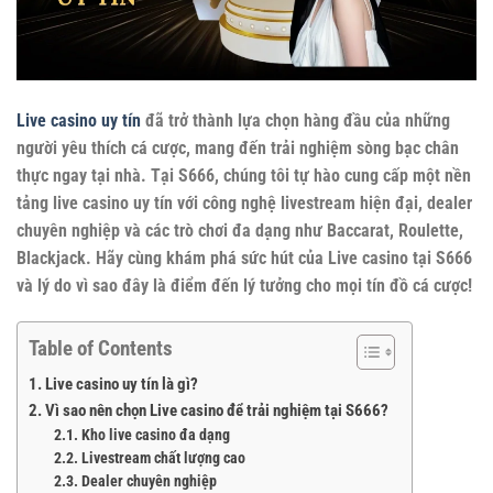
Live casino uy tín
đã trở thành lựa chọn hàng đầu của những
người yêu thích cá cược, mang đến trải nghiệm sòng bạc chân
thực ngay tại nhà. Tại S666, chúng tôi tự hào cung cấp một nền
tảng live casino uy tín với công nghệ livestream hiện đại, dealer
chuyên nghiệp và các trò chơi đa dạng như Baccarat, Roulette,
Blackjack. Hãy cùng khám phá sức hút của Live casino tại S666
và lý do vì sao đây là điểm đến lý tưởng cho mọi tín đồ cá cược!
Table of Contents
Live casino uy tín là gì?
Vì sao nên chọn Live casino để trải nghiệm tại S666?
Kho live casino đa dạng
Livestream chất lượng cao
Dealer chuyên nghiệp