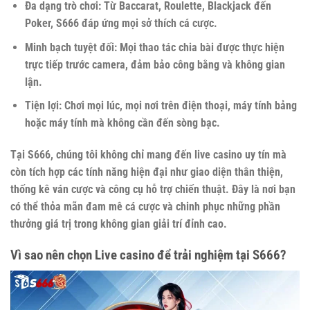
Đa dạng trò chơi: Từ Baccarat, Roulette, Blackjack đến
Poker, S666 đáp ứng mọi sở thích cá cược.
Minh bạch tuyệt đối: Mọi thao tác chia bài được thực hiện
trực tiếp trước camera, đảm bảo công bằng và không gian
lận.
Tiện lợi: Chơi mọi lúc, mọi nơi trên điện thoại, máy tính bảng
hoặc máy tính mà không cần đến sòng bạc.
Tại S666, chúng tôi không chỉ mang đến
live casino uy tín
mà
còn tích hợp các tính năng hiện đại như giao diện thân thiện,
thống kê ván cược và công cụ hỗ trợ chiến thuật. Đây là nơi bạn
có thể thỏa mãn đam mê cá cược và chinh phục những phần
thưởng giá trị trong không gian giải trí đỉnh cao.
Vì sao nên chọn Live casino để trải nghiệm tại S666?