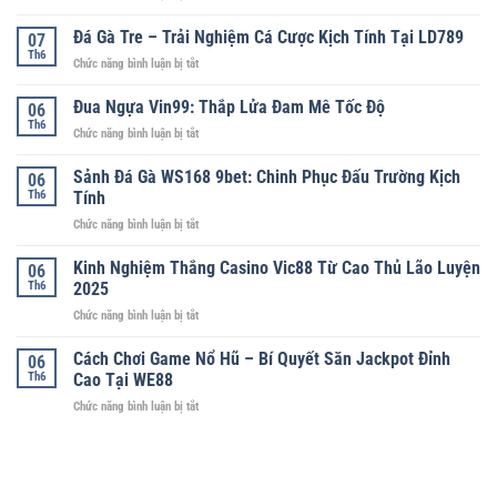
Lưu
Bí
Quyết
Số
Kíp
Đá Gà Tre – Trải Nghiệm Cá Cược Kịch Tính Tại LD789
Thắng
07
Học
Cá
Lớn
Th6
Đầy
Chức năng bình luận bị tắt
ở
Cược
Trong
Hấp
Đá
Tennis
Tiến
Dẫn
Gà
Đua Ngựa Vin99: Thắp Lửa Đam Mê Tốc Độ
06
Online
Lên
Tre
Th6
–
Miền
Chức năng bình luận bị tắt
ở
–
Thắng
Nam
Đua
Trải
Lớn
Ngựa
Sảnh Đá Gà WS168 9bet: Chinh Phục Đấu Trường Kịch
06
Nghiệm
Trên
Vin99:
Th6
Tính
Cá
Mọi
Thắp
Cược
Mặt
Chức năng bình luận bị tắt
ở
Lửa
Kịch
Sân
Sảnh
Đam
Tính
Tại
Đá
Kinh Nghiệm Thắng Casino Vic88 Từ Cao Thủ Lão Luyện
Mê
06
Tại
Onbet
Gà
Tốc
Th6
2025
LD789
WS168
Độ
Chức năng bình luận bị tắt
ở
9bet:
Kinh
Chinh
Nghiệm
Cách Chơi Game Nổ Hũ – Bí Quyết Săn Jackpot Đỉnh
Phục
06
Thắng
Đấu
Th6
Cao Tại WE88
Casino
Trường
Chức năng bình luận bị tắt
ở
Vic88
Kịch
Cách
Từ
Tính
Chơi
Cao
Game
Thủ
Nổ
Lão