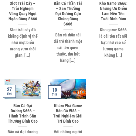
Slot Trái Cây –
Bắn Cá Thần Tài
Kho Game S666:
Trải Nghiệm
– Săn Thưởng
Những Ưu Điểm
Vòng Quay Ngọt
Đại Dương Cực
Làm Nên Tên
Ngào Cùng S666
Khủng Cùng
Tuổi Đình Đám
S666
Slot trái cây đã
Kho game S666
Bắn cá thần tài
khẳng định vị thế
là cái tên rất nổi
đã trở thành một
như một biểu
bật nhờ vào số
cái tên quen
tượng vượt thời
lượng game
thuộc, thu hút
gian, [...]
khủng [...]
hàng [...]
27
10
Th4
Th5
Bắn Cá Đại
Khám Phá Game
Dương S666 –
Bắn Cá W88 –
Hành Trình Săn
Trải Nghiệm Giải
Thưởng Đỉnh Cao
Trí Đỉnh Cao
Bắn cá đại dương
Với những người