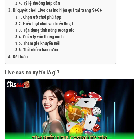
Tỷ lệ thưởng hấp dẫn
Bí quyết chơi Live casino hiệu quả tại trang S666
Chọn trò chơi phù hợp
Hiểu luật chơi và chiến thuật
Tận dụng tính năng tương tác
Quản lý vốn thông minh
Tham gia khuyến mãi
Thử nhiều bàn cược
Kết luận
Live casino uy tín là gì?