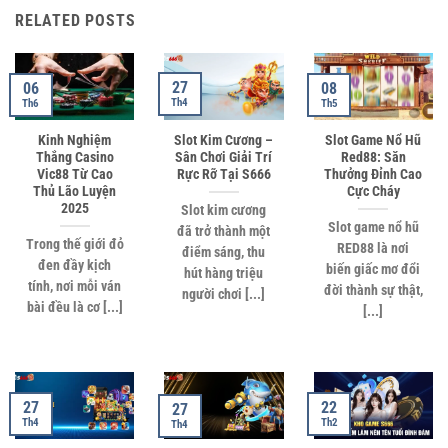
RELATED POSTS
27
06
08
Th4
Th6
Th5
Kinh Nghiệm
Slot Kim Cương –
Slot Game Nổ Hũ
Thắng Casino
Sân Chơi Giải Trí
Red88: Săn
Vic88 Từ Cao
Rực Rỡ Tại S666
Thưởng Đỉnh Cao
Thủ Lão Luyện
Cực Cháy
2025
Slot kim cương
Slot game nổ hũ
đã trở thành một
Trong thế giới đỏ
RED88 là nơi
điểm sáng, thu
đen đầy kịch
biến giấc mơ đổi
hút hàng triệu
tính, nơi mỗi ván
đời thành sự thật,
người chơi [...]
bài đều là cơ [...]
[...]
27
22
27
Th4
Th2
Th4