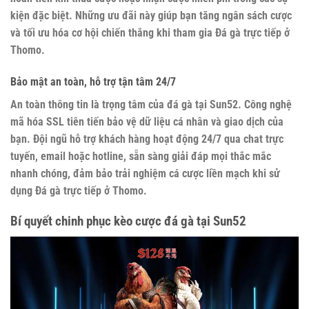
kiện đặc biệt. Những ưu đãi này giúp bạn tăng ngân sách cược
và tối ưu hóa cơ hội chiến thắng khi tham gia
Đá gà trực tiếp ở
Thomo
.
Bảo mật an toàn, hỗ trợ tận tâm 24/7
An toàn thông tin là trọng tâm của đá gà tại Sun52. Công nghệ
mã hóa SSL tiên tiến bảo vệ dữ liệu cá nhân và giao dịch của
bạn. Đội ngũ hỗ trợ khách hàng hoạt động 24/7 qua chat trực
tuyến, email hoặc hotline, sẵn sàng giải đáp mọi thắc mắc
nhanh chóng, đảm bảo trải nghiệm cá cược liền mạch khi sử
dụng
Đá gà trực tiếp ở Thomo
.
Bí quyết chinh phục kèo cược đá gà tại Sun52