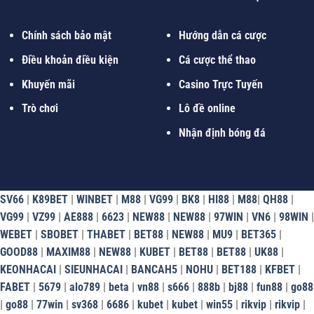
Chính sách bảo mật
Hướng dẫn cá cược
Điều khoản điều kiện
Cá cược thể thao
Khuyến mãi
Casino Trực Tuyến
Trò chơi
Lô đề online
Nhận định bóng đá
SV66
|
K89BET
|
WINBET
|
M88
|
VG99
|
BK8
|
HI88
|
M88
|
QH88
|
VG99
|
VZ99
|
AE888
|
6623
|
NEW88
|
NEW88
|
97WIN
|
VN6
|
98WIN
|
WEBET
|
SBOBET
|
THABET
|
BET88
|
NEW88
|
MU9
|
BET365
|
GOOD88
|
MAXIM88
|
NEW88
|
KUBET
|
BET88
|
BET88
|
UK88
|
KEONHACAI
|
SIEUNHACAI
|
BANCAH5
|
NOHU
|
BET188
|
KFBET
|
FABET
|
5679
|
alo789
|
beta
|
vn88
|
s666
|
888b
|
bj88
|
fun88
|
go88
|
go88
|
77win
|
sv368
|
6686
|
kubet
|
kubet
|
win55
|
rikvip
|
rikvip
|