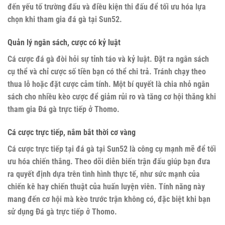
đến yếu tố trường đấu và điều kiện thi đấu để tối ưu hóa lựa
chọn khi tham gia đá gà tại Sun52.
Quản lý ngân sách, cược có kỷ luật
Cá cược đá gà đòi hỏi sự tỉnh táo và kỷ luật. Đặt ra ngân sách
cụ thể và chỉ cược số tiền bạn có thể chi trả. Tránh chạy theo
thua lỗ hoặc đặt cược cảm tính. Một bí quyết là chia nhỏ ngân
sách cho nhiều kèo cược để giảm rủi ro và tăng cơ hội thắng khi
tham gia
Đá gà trực tiếp ở Thomo
.
Cá cược trực tiếp, nắm bắt thời cơ vàng
Cá cược trực tiếp tại đá gà tại Sun52 là công cụ mạnh mẽ để tối
ưu hóa chiến thắng. Theo dõi diễn biến trận đấu giúp bạn đưa
ra quyết định dựa trên tình hình thực tế, như sức mạnh của
chiến kê hay chiến thuật của huấn luyện viên. Tính năng này
mang đến cơ hội mà kèo trước trận không có, đặc biệt khi bạn
sử dụng
Đá gà trực tiếp ở Thomo
.