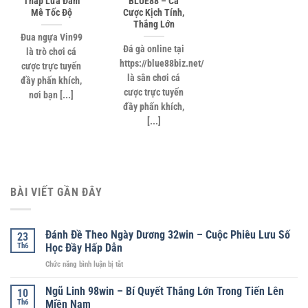
Thắp Lửa Đam
BLUE88 – Cá
Mê Tốc Độ
Cược Kịch Tính,
Thắng Lớn
Đua ngựa Vin99
Đá gà online tại
là trò chơi cá
https://blue88biz.net/
cược trực tuyến
là sân chơi cá
đầy phấn khích,
cược trực tuyến
nơi bạn [...]
đầy phấn khích,
[...]
BÀI VIẾT GẦN ĐÂY
Đánh Đề Theo Ngày Dương 32win – Cuộc Phiêu Lưu Số
23
Th6
Học Đầy Hấp Dẫn
Chức năng bình luận bị tắt
ở
Đánh
Đề
Ngũ Linh 98win – Bí Quyết Thắng Lớn Trong Tiến Lên
10
Theo
Th6
Miền Nam